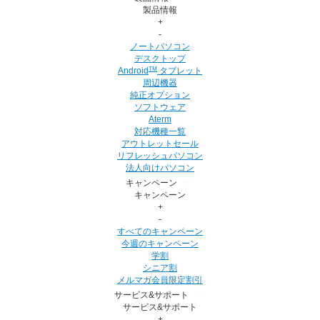
製品情報
+
-
ノートパソコン
デスクトップ
TM
Android
タブレット
周辺機器
純正オプション
ソフトウェア
Aterm
対応機種一覧
アウトレットセール
リフレッシュパソコン
法人向けパソコン
キャンペーン
キャンペーン
+
-
すべてのキャンペーン
今週のキャンペーン
学割
シニア割
メルマガ会員限定割引
サービス&サポート
サービス&サポート
+