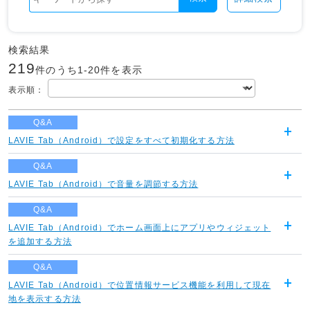
検索結果
219
件のうち1-
20
件を表示
表示順
：
Q&A
LAVIE Tab（Android）で設定をすべて初期化する方法
開
く
Q&A
LAVIE Tab（Android）で音量を調節する方法
開
く
Q&A
LAVIE Tab（Android）でホーム画面上にアプリやウィジェット
開
を追加する方法
く
Q&A
LAVIE Tab（Android）で位置情報サービス機能を利用して現在
開
地を表示する方法