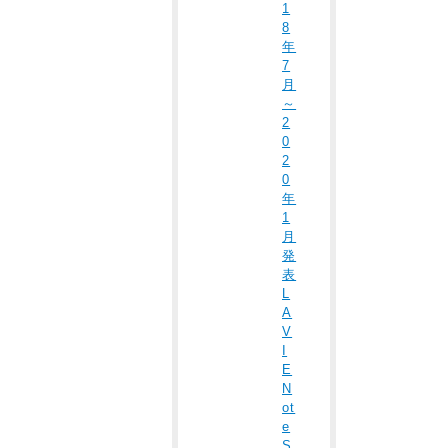
1
8
年
7
月
～
2
0
2
0
年
1
月
発
表
L
A
V
I
E
N
ot
e
S