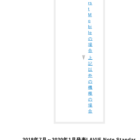
rs
t
M
o
bi
le
の
場
合
上
記
以
外
の
機
種
の
場
合
2018年7月～2020年1月発表LAVIE Note Standar