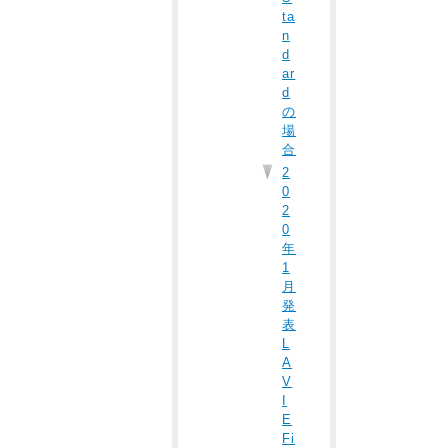
ta
n
d
ar
d
の
場
合
2
0
2
0
年
1
月
発
表
L
A
V
I
E
Fi