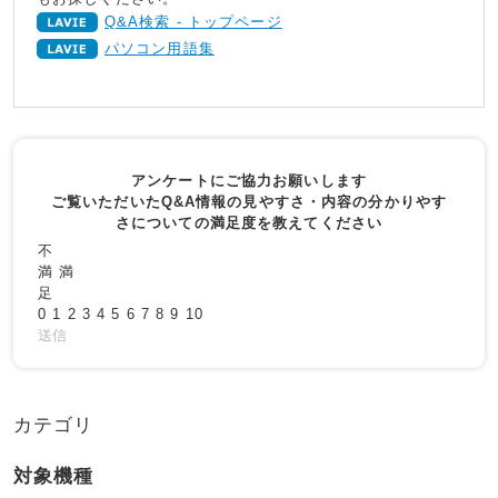
Q&A検索 - トップページ
パソコン用語集
アンケートにご協力お願いします
ご覧いただいたQ&A情報の見やすさ・内容の分かりやす
さについての満足度を教えてください
不
満
満
足
0
1
2
3
4
5
6
7
8
9
10
送信
カテゴリ
対象機種