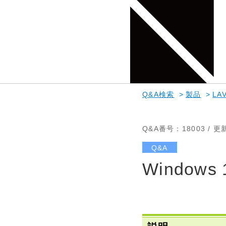
Q&A検索
>
製品
>
LAV
Q&A番号
：18003 /
更
Q&A
Window