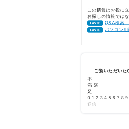
この情報はお役に
お探しの情報ではな
Q&A検索 
パソコン用
ご覧いただいた
不
満
満
足
0
1
2
3
4
5
6
7
8
9
送信