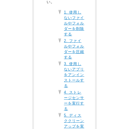
い。
1. 使用し
ないファイ
ルやフォル
ダーを削除
する
2. ファイ
ルやフォル
ダーを圧縮
する
3. 使用し
ないアプリ
をアンイン
ストールす
る
4. ストレ
ージセンサ
ーを実行す
る
5. ディス
ククリーン
アップを実