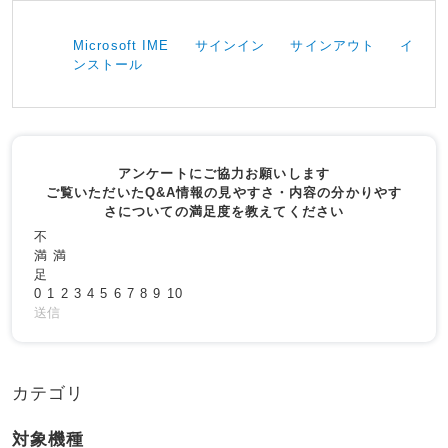
Microsoft IME
サインイン
サインアウト
イ
ンストール
アンケートにご協力お願いします
ご覧いただいたQ&A情報の見やすさ・内容の分かりやす
さについての満足度を教えてください
不
満
満
足
0
1
2
3
4
5
6
7
8
9
10
送信
カテゴリ
対象機種