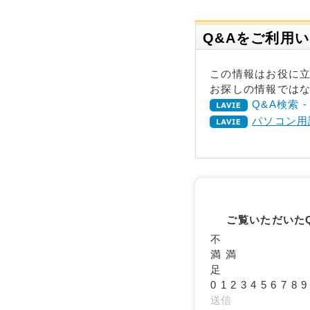
Q&Aをご利用
この情報はお役に
お探しの情報ではな
Q&A検索 
パソコン用
ご覧いただいた
不
満
満
足
0
1
2
3
4
5
6
7
8
9
送信