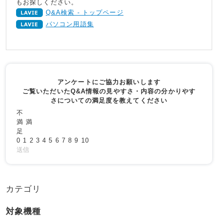
もお探しください。
Q&A検索 - トップページ
パソコン用語集
アンケートにご協力お願いします
ご覧いただいたQ&A情報の見やすさ・内容の分かりやす
さについての満足度を教えてください
不
満
満
足
0
1
2
3
4
5
6
7
8
9
10
送信
カテゴリ
対象機種