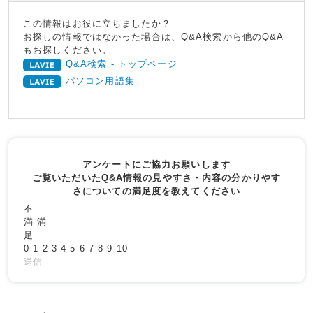
この情報はお役に立ちましたか？
お探しの情報ではなかった場合は、Q&A検索から他のQ&A
もお探しください。
Q&A検索 - トップページ
パソコン用語集
アンケートにご協力お願いします
ご覧いただいたQ&A情報の見やすさ・内容の分かりやす
さについての満足度を教えてください
不
満
満
足
0
1
2
3
4
5
6
7
8
9
10
送信