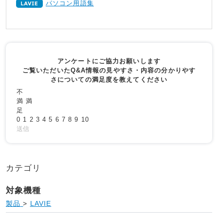
パソコン用語集
アンケートにご協力お願いします
ご覧いただいたQ&A情報の見やすさ・内容の分かりやす
さについての満足度を教えてください
不
満
満
足
0
1
2
3
4
5
6
7
8
9
10
送信
カテゴリ
対象機種
製品
>
LAVIE