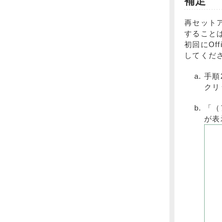
補足
再セット
すること
初回にOf
してくだ
手順
クリ
「（
が表