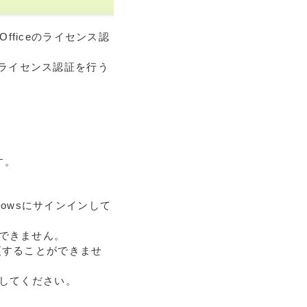
fficeのライセンス認
、ライセンス認証を行う
す。
ndowsにサインインして
ができません。
変更することができませ
意してください。