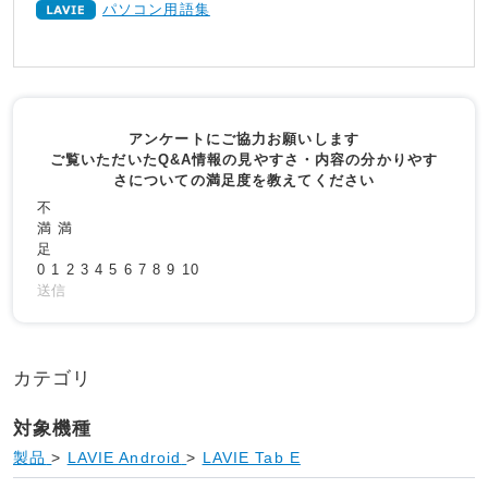
パソコン用語集
アンケートにご協力お願いします
ご覧いただいたQ&A情報の見やすさ・内容の分かりやす
さについての満足度を教えてください
不
満
満
足
0
1
2
3
4
5
6
7
8
9
10
送信
カテゴリ
対象機種
製品
>
LAVIE Android
>
LAVIE Tab E