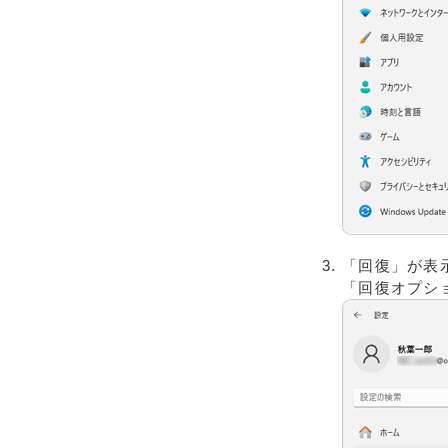
「回復」が表
「回復オプシ