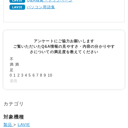
Q&A検索 - トップページ
パソコン用語集
アンケートにご協力お願いします
ご覧いただいたQ&A情報の見やすさ・内容の分かりやす
さについての満足度を教えてください
不
満
満
足
0
1
2
3
4
5
6
7
8
9
10
送信
カテゴリ
対象機種
製品
>
LAVIE