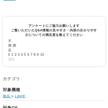
アンケートにご協力お願いします
ご覧いただいたQ&A情報の見やすさ・内容の分かりやす
さについての満足度を教えてください
不
満
満
足
0
1
2
3
4
5
6
7
8
9
10
送信
カテゴリ
対象機種
製品
>
LAVIE
対象OS