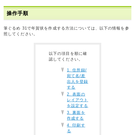
操作手順
筆ぐるめ 31で年賀状を作成する方法については、以下の情報を参
照してください。
以下の項目を順に確
認してください。
1. 住所録/
宛て名/差
出人を登録
する
2. 表面の
レイアウト
を設定する
3. 裏面を
作成する
4. 印刷す
る