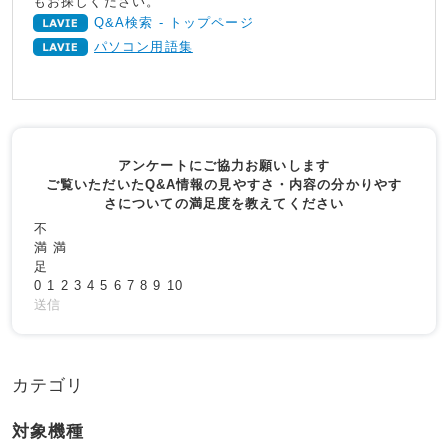
もお探しください。
Q&A検索 - トップページ
パソコン用語集
アンケートにご協力お願いします
ご覧いただいたQ&A情報の見やすさ・内容の分かりやす
さについての満足度を教えてください
不
満
満
足
0
1
2
3
4
5
6
7
8
9
10
送信
カテゴリ
対象機種