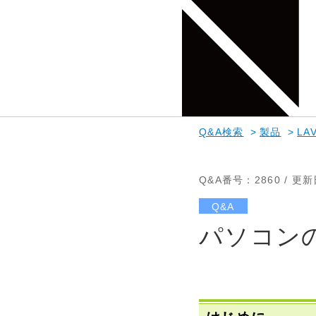
Q&A検索
>
製品
>
LAV
Q&A番号
：2860 /
更新
Q&A
パソコン