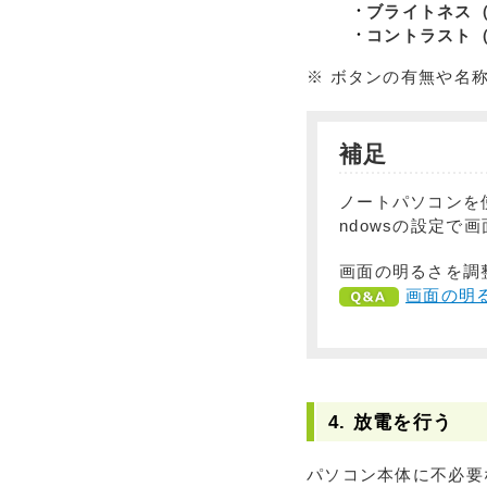
ブライトネス（Br
コントラスト（C
※ ボタンの有無や名
補足
ノートパソコンを
ndowsの設定
画面の明るさを調
画面の明
4. 放電を行う
パソコン本体に不必要