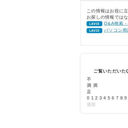
この情報はお役に
お探しの情報ではな
Q&A検索 
パソコン用
ご覧いただいた
不
満
満
足
0
1
2
3
4
5
6
7
8
9
送信