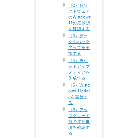
（2）各ソ
フトウェア
のWindows
11対応状況
を確認する
（3）デー
タのバック
アップを実
施する
（4）再セ
ットアップ
メディアを
作成する
（5）Wind
ows Updat
eを実施す
る
（6）アッ
プグレード
前の注意事
項を確認す
る