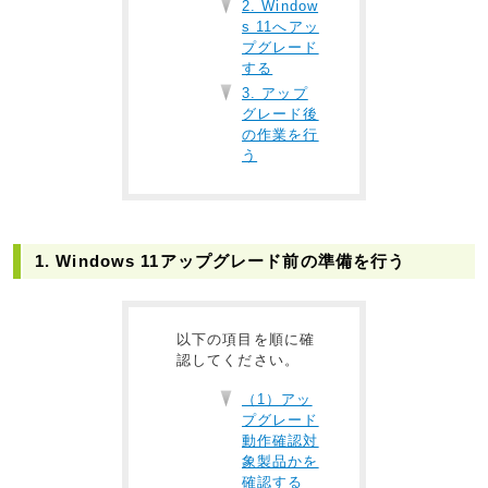
2. Window
s 11へアッ
プグレード
する
3. アップ
グレード後
の作業を行
う
1. Windows 11アップグレード前の準備を行う
以下の項目を順に確
認してください。
（1）アッ
プグレード
動作確認対
象製品かを
確認する